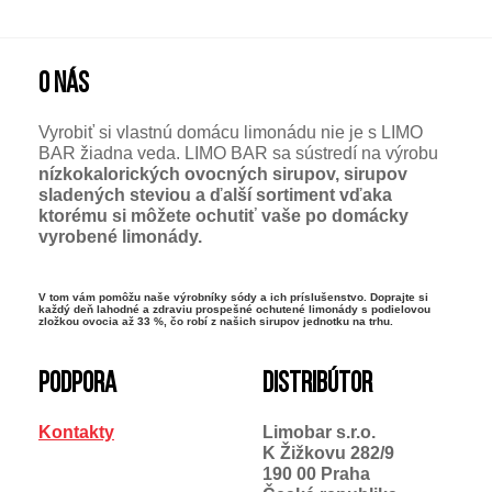
O NÁS
Vyrobiť si vlastnú domácu limonádu nie je s LIMO
BAR žiadna veda. LIMO BAR sa sústredí na výrobu
nízkokalorických ovocných sirupov, sirupov
sladených steviou
a ďalší sortiment vďaka
ktorému si môžete ochutiť vaše po domácky
vyrobené limonády.
V tom vám pomôžu naše výrobníky sódy a ich príslušenstvo. Doprajte si
každý deň
lahodné a zdraviu prospešné ochutené limonády s podielovou
zložkou ovocia až 33 %
, čo robí z našich sirupov jednotku na trhu.
PODPORA
DISTRIBÚTOR
Kontakty
Limobar s.r.o.
K Žižkovu 282/9
190 00 Praha